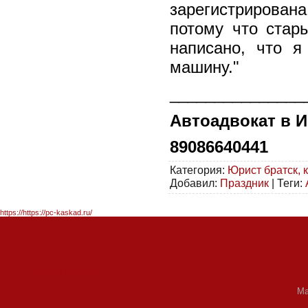
зарегистрирован
потому что стар
написано, что я
машину."
_______________
Автоадвокат в 
89086640441
Категория
:
Юрист братск, 
Добавил
:
Праздник
|
Теги
:
https://https://pc-kaskad.ru/
Хостинг от
uCoz
Ма