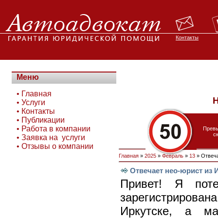
Контакты
Меню
•
Главная
Н
•
Услуги
•
Контакты
•
Публикации
•
Работа в компании
Прев
с
•
Заявка на услуги
•
Отзывы о компании
Главная
»
2025
»
Февраль
»
13
» Отвеча
Отвечает нео-юрист из 
Привет! Я поте
зарегистрирова
Иркутске, а м