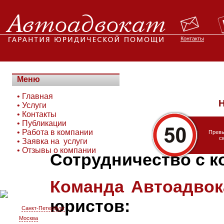
Контакты
Меню
•
Главная
Н
•
Услуги
•
Контакты
•
Публикации
•
Работа в компании
Прев
с
•
Заявка на услуги
•
Отзывы о компании
Сотрудничество с к
Команда Автоадвок
юристов:
Санкт-Петербург
Москва