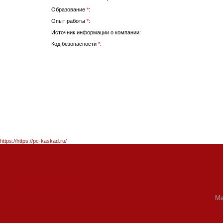
Образование
*
:
Опыт работы
*
:
Источник информации о компании:
Код безопасности
*
:
работа юриста в Иркут
https://https://pc-kaskad.ru/
Хостинг от
uCoz
Ма