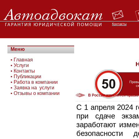
Контакты
Меню
•
Главная
Н
•
Услуги
•
Контакты
•
Публикации
•
Работа в компании
Прев
с
•
Заявка на услуги
•
Отзывы о компании
В России изменятся прави
С 1 апреля 2024 
при сдаче экза
заработают измен
безопасности 