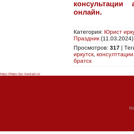
консультации 
онлайн.
Категория
:
Юрист ирку
Праздник
(11.03.2024)
Просмотров
:
317
|
Тег
иркутск
,
консулттации
братск
https://https://pc-kaskad.ru/
Хостинг от
uCoz
Ма